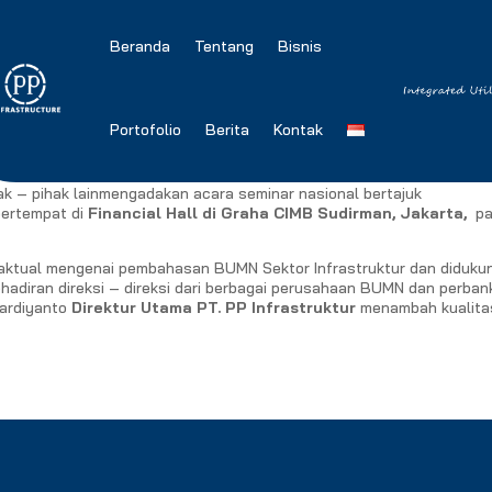
Beranda
Tentang
Bisnis
 BUMN Sektor Infrastruktur
Portofolio
Berita
Kontak
k – pihak lainmengadakan acara seminar nasional bertajuk
bertempat di
Financial Hall di Graha CIMB Sudirman, Jakarta,
p
n faktual mengenai pembahasan BUMN Sektor Infrastruktur dan diduku
hadiran direksi – direksi dari berbagai perusahaan BUMN dan perban
Mardiyanto
Direktur Utama PT. PP Infrastruktur
menambah kualita