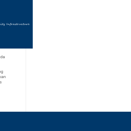
ada
ng
kan
s